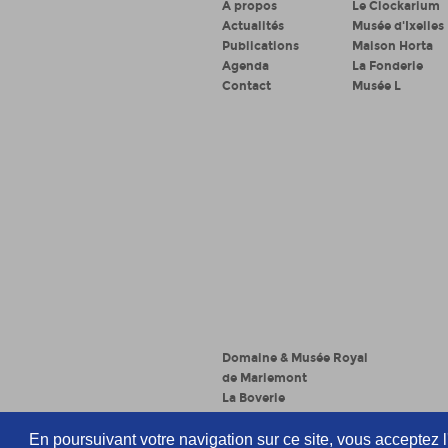
A propos
Le Clockarium
Actualités
Musée d'Ixelles
Publications
Maison Horta
Agenda
La Fonderie
Contact
Musée L
Domaine & Musée Royal
de Mariemont
La Boverie
La Boverie
En poursuivant votre navigation sur ce site, vous acceptez l'