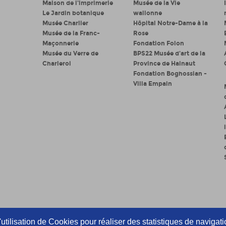
Maison de l'imprimerie
Musée de la Vie
Le Jardin botanique
wallonne
Musée Charlier
Hôpital Notre-Dame à la
Musée de la Franc-
Rose
Maçonnerie
Fondation Folon
Musée du Verre de
BPS22 Musée d'art de la
Charleroi
Province de Hainaut
Fondation Boghossian -
Villa Empain
utilisation de Cookies pour réaliser des statistiques de navigatio