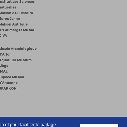
Institut des Sciences
naturelles
Maison de l'Histoire
Européenne
Maison Autrique
Art et marges Musée
CIVA
Musée Archéologique
d'Arlon
Aquarium Museum
Liège
iMAL
Espace Muséal
d'Andenne
SPARKOH!
n et pour faciliter le partage