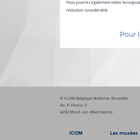
Vous pourrez également visiter les expo
réduction considérable
Pour l
© ICOM Belgique Wallonie-Bruxelles.
Av. P. Pastur 11
6032 Mont-sur-Marchienne
ICOM
Les musées