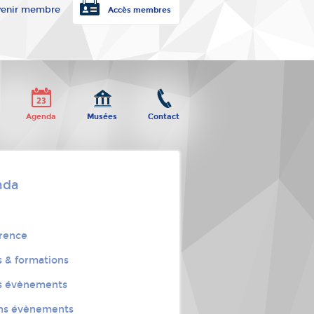
enir membre
Accès membres
Agenda
Musées
Contact
nda
rence
s & formations
s évènements
ns évènements