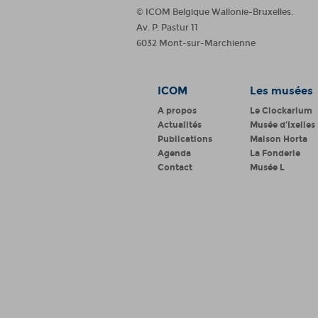
© ICOM Belgique Wallonie-Bruxelles.
Av. P. Pastur 11
6032 Mont-sur-Marchienne
ICOM
Les musées
A propos
Le Clockarium
Actualités
Musée d'Ixelles
Publications
Maison Horta
Agenda
La Fonderie
Contact
Musée L