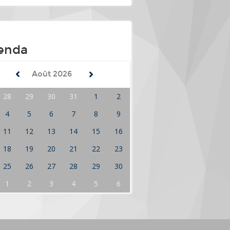
enda
Août
2026
28
29
30
31
1
2
4
5
6
7
8
9
11
12
13
14
15
16
18
19
20
21
22
23
25
26
27
28
29
30
1
2
3
4
5
6