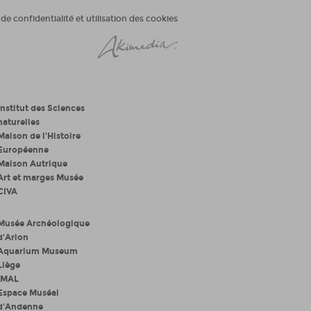
 de confidentialité et utilisation des cookies
Institut des Sciences
naturelles
Maison de l'Histoire
Européenne
Maison Autrique
Art et marges Musée
CIVA
Musée Archéologique
d'Arlon
Aquarium Museum
Liège
iMAL
Espace Muséal
d'Andenne