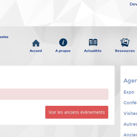
Dev
Accueil
A propos
Actualités
Ressources
Age
Expo
Confé
Voir les anciens évènements
Visite
Autre
Ancie