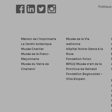
Politique
Maison de l'imprimerie
Musée de la Vie
Le Jardin botanique
wallonne
Musée Charlier
Hôpital Notre-Dame à la
Musée de la Franc-
Rose
Maçonnerie
Fondation Folon
Musée du Verre de
BPS22 Musée d'art de la
Charleroi
Province de Hainaut
Fondation Boghossian -
Villa Empain