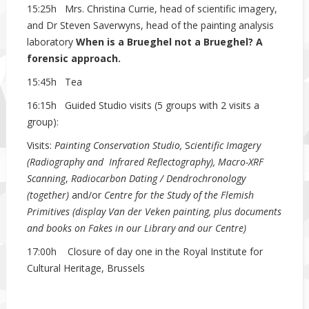
15:25h Mrs. Christina Currie, head of scientific imagery,
and Dr Steven Saverwyns, head of the painting analysis
laboratory
When is a Brueghel not a Brueghel? A
forensic approach.
15:45h Tea
16:15h Guided Studio visits (5 groups with 2 visits a
group):
Visits:
P
ainting
C
onservation
S
tudio
,
S
cientific
I
magery
(
R
adiography and
I
nfrared
R
eflectography)
,
Macro-XRF
S
canning
,
Radiocarbon
D
ating /
D
endrochronology
(together)
and/or
Centre for the Study of the Flemish
Primitives (display Van der Veken painting, plus documents
and books
on
F
akes in our
L
ibrary and our Centre)
17:00h Closure of day one in the Royal Institute for
Cultural Heritage, Brussels