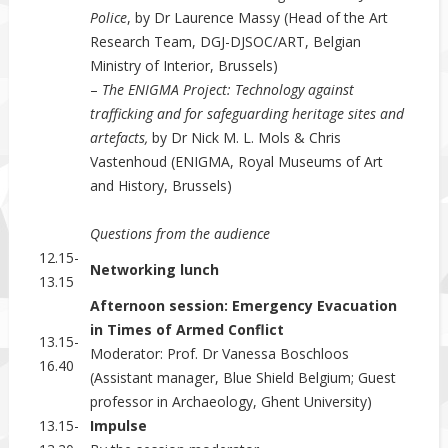
Police
, by Dr Laurence Massy (Head of the Art
Research Team, DGJ-DJSOC/ART, Belgian
Ministry of Interior, Brussels)
–
The ENIGMA Project: Technology against
trafficking and for safeguarding heritage sites and
artefacts,
by Dr Nick M. L. Mols & Chris
Vastenhoud (ENIGMA, Royal Museums of Art
and History, Brussels)
Questions from the audience
12.15-
Networking lunch
13.15
Afternoon session: Emergency Evacuation
in Times of Armed Conflict
13.15-
Moderator: Prof. Dr Vanessa Boschloos
16.40
(Assistant manager, Blue Shield Belgium; Guest
professor in Archaeology, Ghent University)
13.15-
Impulse