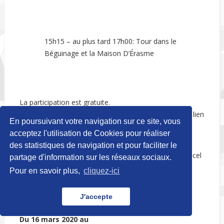
15h15 – au plus tard 17h00: Tour dans le
Béguinage et la Maison D’Érasme
La participation est gratuite.
Inscription
au plus tard le vendredi 14 octobre via le lien
En poursuivant votre navigation sur ce site, vous
suivant :
https://bevraging.vgc.be/?
acceptez l'utilisation de Cookies pour réaliser
e=286031&d=e&h=4458B5536FAD6E2&l=fr
des statistiques de navigation et pour faciliter le
Organisation:
La Commune d’Anderlecht et Erfgoedcel
partage d'information sur les réseaux sociaux.
Brussel de la Commission communautaire flamande
Pour en savoir plus,
cliquez-ici
J'accepte
Du 16 mars 2020 au