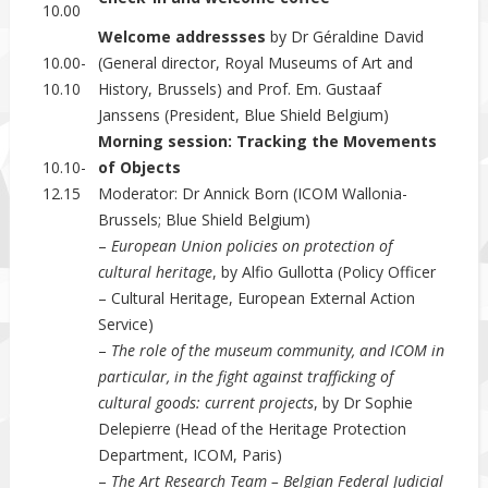
10.00
Welcome addressses
by Dr Géraldine David
10.00-
(General director, Royal Museums of Art and
10.10
History, Brussels) and Prof. Em. Gustaaf
Janssens (President, Blue Shield Belgium)
Morning session: Tracking the Movements
10.10-
of Objects
12.15
Moderator: Dr Annick Born (ICOM Wallonia-
Brussels; Blue Shield Belgium)
–
European
Union policies on protection of
cultural heritage
, by Alfio Gullotta (Policy Officer
– Cultural Heritage, European External Action
Service)
–
The role of the museum community, and ICOM in
particular, in the fight against trafficking of
cultural goods: current projects
, by Dr Sophie
Delepierre (Head of the Heritage Protection
Department, ICOM, Paris)
–
The Art Research Team – Belgian Federal Judicial