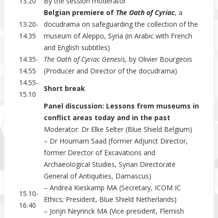
13.20
By the session moderator
Belgian premiere of
The Oath of Cyriac
, a
13.20-
docudrama on safeguarding the collection of the
14.35
museum of Aleppo,
Syria (in Arabic with French
and English subtitles)
14.35-
The Oath of Cyriac Genesis
, by Olivier Bourgeois
14.55
(Producer and Director of the docudrama)
14.55-
Short break
15.10
Panel discussion: Lessons from museums in
conflict areas today and in the past
Moderator: Dr Elke Selter (Blue Shield Belgium)
– Dr Houmam Saad (former Adjunct Director,
former Director of Excavations and
Archaeological Studies, Syrian Directorate
General of Antiquities, Damascus)
– Andrea Kieskamp MA (Secretary, ICOM IC
15.10-
Ethics; President, Blue Shield Netherlands)
16.40
– Jorijn Neyrinck MA (Vice-president, Flemish