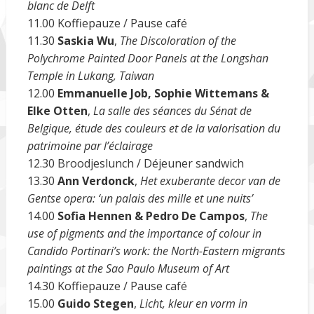
blanc de Delft
11.00 Koffiepauze / Pause café
11.30
Saskia Wu
,
The Discoloration of the
Polychrome Painted Door Panels at the Longshan
Temple in Lukang, Taiwan
12.00
Emmanuelle Job, Sophie Wittemans &
Elke Otten
,
La salle des séances du Sénat de
Belgique, étude des couleurs et de la valorisation du
patrimoine par l’éclairage
12.30 Broodjeslunch / Déjeuner sandwich
13.30
Ann Verdonck
,
Het exuberante decor van de
Gentse opera: ‘un palais des mille et une nuits’
14.00
Sofia Hennen & Pedro De Campos
,
The
use of pigments and the importance of colour in
Candido Portinari’s work: the North-Eastern migrants
paintings at the Sao Paulo Museum of Art
14.30 Koffiepauze / Pause café
15.00
Guido Stegen
,
Licht, kleur en vorm in