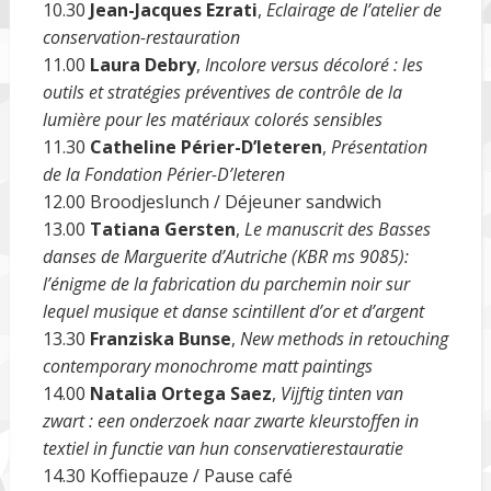
10.30
Jean-Jacques Ezrati
,
Eclairage de l’atelier de
conservation-restauration
11.00
Laura Debry
,
Incolore versus décoloré : les
outils et stratégies préventives de contrôle de la
lumière pour les matériaux colorés sensibles
11.30
Catheline Périer-D’Ieteren
,
Présentation
de la Fondation Périer-D’Ieteren
12.00 Broodjeslunch / Déjeuner sandwich
13.00
Tatiana Gersten
,
Le manuscrit des Basses
danses de Marguerite d’Autriche (KBR ms 9085):
l’énigme de la fabrication du parchemin noir sur
lequel musique et danse scintillent d’or et d’argent
13.30
Franziska Bunse
,
New methods in retouching
contemporary monochrome matt paintings
14.00
Natalia Ortega Saez
,
Vijftig tinten van
zwart : een onderzoek naar zwarte kleurstoffen in
textiel in functie van hun conservatierestauratie
14.30 Koffiepauze / Pause café