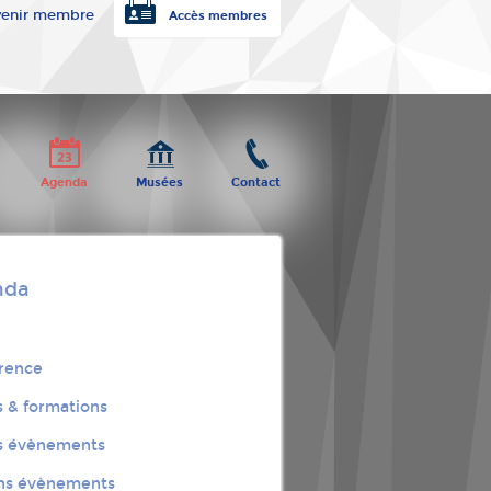
enir membre
Accès membres
Agenda
Musées
Contact
nda
rence
s & formations
s évènements
ns évènements