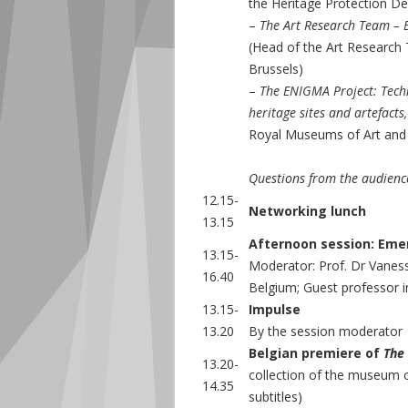
the Heritage Protection D
–
The Art Research Team – B
(Head of the Art Research 
Brussels)
–
The ENIGMA Project: Techn
heritage sites and artefacts,
Royal Museums of Art and 
Questions from the audienc
12.15-
Networking lunch
13.15
Afternoon session: Eme
13.15-
Moderator: Prof. Dr Vanes
16.40
Belgium; Guest professor i
13.15-
Impulse
13.20
By the session moderator
Belgian premiere of
The 
13.20-
collection of the museum 
14.35
subtitles)