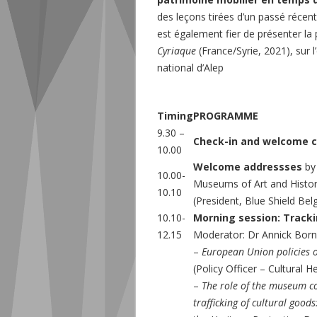
des leçons tirées d’un passé récent
est également fier de présenter l
Cyriaque
(France/Syrie, 2021), sur 
national d’Alep
Timing
PROGRAMME
9.30 –
Check-in and welcome c
10.00
Welcome addressses
by 
10.00-
Museums of Art and Histor
10.10
(President, Blue Shield Bel
10.10-
Morning session: Track
12.15
Moderator: Dr Annick Born
–
European
Union policies o
(Policy Officer – Cultural 
–
The role of the museum co
trafficking of cultural goods