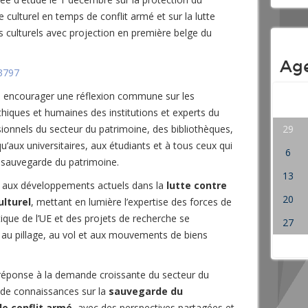
 culturel en temps de conflit armé et sur la lutte
iens culturels avec projection en première belge du
Ag
=3797
à encourager une réflexion commune sur les
thiques et humaines des institutions et experts du
29
sionnels du secteur du patrimoine, des bibliothèques,
u’aux universitaires, aux étudiants et à tous ceux qui
6
la sauvegarde du patrimoine.
13
e aux développements actuels dans la
lutte contre
20
ulturel
, mettant en lumière l’expertise des forces de
itique de l’UE et des projets de recherche se
27
s au pillage, au vol et aux mouvements de biens
 réponse à la demande croissante du secteur du
de connaissances sur la
sauvegarde du
e conflit armé
, avec des perspectives partagées et