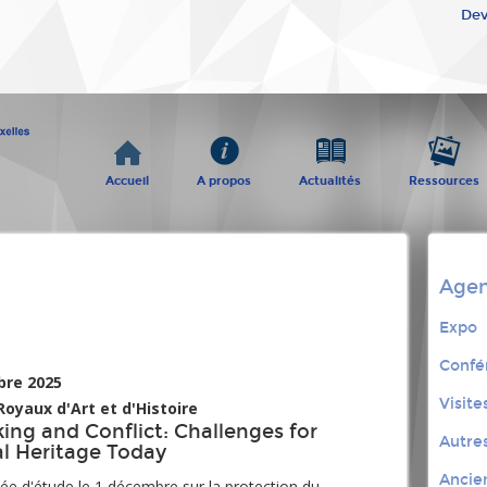
Dev
Accueil
A propos
Actualités
Ressources
Age
Expo
Confé
bre 2025
Visite
oyaux d'Art et d'Histoire
king and Conflict: Challenges for
Autre
al Heritage Today
Ancie
ée d'étude le 1 décembre sur la protection du