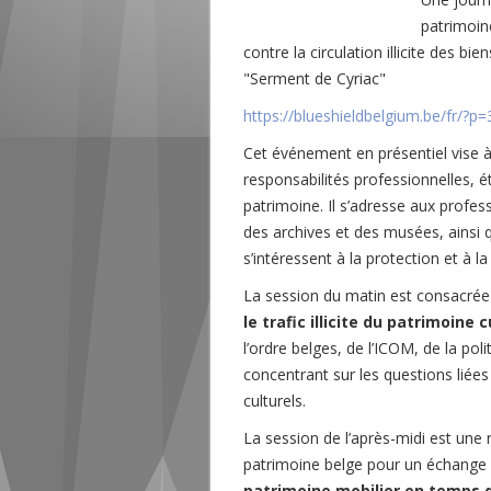
patrimoine
contre la circulation illicite des b
"Serment de Cyriac"
https://blueshieldbelgium.be/fr/?p
Cet événement en présentiel vise 
responsabilités professionnelles, é
patrimoine. Il s’adresse aux profes
des archives et des musées, ainsi q
s’intéressent à la protection et à 
La session du matin est consacré
le trafic illicite du patrimoine c
l’ordre belges, de l’ICOM, de la pol
concentrant sur les questions liée
culturels.
La session de l’après-midi est une
patrimoine belge pour un échange 
patrimoine mobilier en temps d