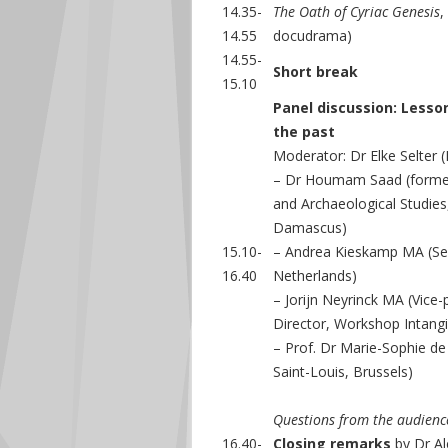
14.35-
The Oath of Cyriac Genesis
,
14.55
docudrama)
14.55-
Short break
15.10
Panel discussion: Lesso
the past
Moderator: Dr Elke Selter 
– Dr Houmam Saad (former 
and Archaeological Studies,
Damascus)
15.10-
– Andrea Kieskamp MA (Secr
16.40
Netherlands)
– Jorijn Neyrinck MA (Vic
Director, Workshop Intangi
– Prof. Dr Marie-Sophie de 
Saint-Louis, Brussels)
Questions from the audienc
16.40-
Closing remarks
by Dr Al