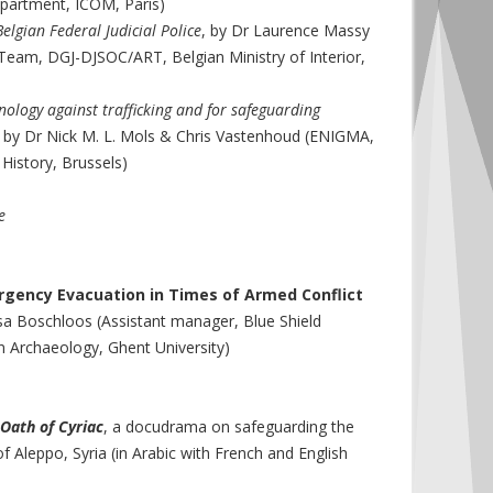
epartment, ICOM, Paris)
elgian Federal Judicial Police
, by Dr Laurence Massy
Team, DGJ-DJSOC/ART, Belgian Ministry of Interior,
ology against trafficking and for safeguarding
by Dr Nick M. L. Mols & Chris Vastenhoud (ENIGMA,
History, Brussels)
e
rgency Evacuation in Times of Armed Conflict
sa Boschloos (Assistant manager, Blue Shield
n Archaeology, Ghent University)
Oath of Cyriac
, a docudrama on safeguarding the
of Aleppo,
Syria (in Arabic with French and English