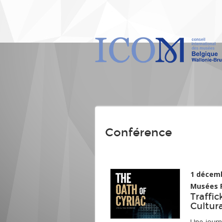
Conférence
1 décem
Musées R
Traffic
Cultur
Une journ