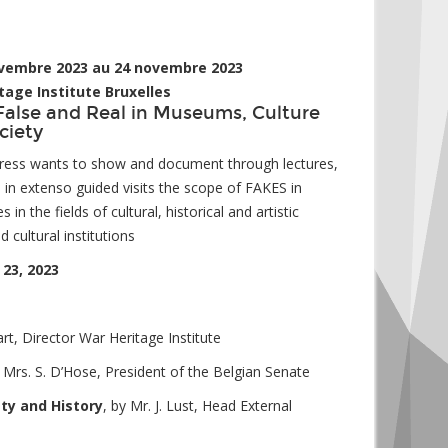
vembre 2023 au 24 novembre 2023
tage Institute Bruxelles
False and Real in Museums, Culture
ciety
ress wants to show and document through lectures,
 in extenso guided visits the scope of FAKES in
n the fields of cultural, historical and artistic
cultural institutions
23, 2023
art, Director War Heritage Institute
y Mrs. S. D’Hose, President of the Belgian Senate
ety and History
, by Mr. J. Lust, Head External