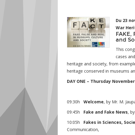
Du 23 no
War Heri
FAKE, 
and So
This cong
cases and
heritage and society, from examples i
heritage conserved in museums and 
DAY ONE – Thursday November 
09:30h
Welcome
, by Mr. M. Jaup
09:45h
Fake and Fake News
, b
10:05h
Fakes in Sciences, Soci
Communication,