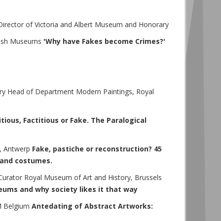
irector of Victoria and Albert Museum and Honorary
ish Museums
'Why have Fakes become Crimes?'
ry Head of Department Modern Paintings, Royal
itious, Factitious or Fake. The Paralogical
, Antwerp
Fake, pastiche or reconstruction? 45
s and costumes.
urator Royal Museum of Art and History, Brussels
seums and why society likes it that way
OM Belgium
Antedating of Abstract Artworks: